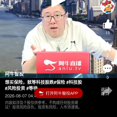
Play
Video
15
2
阿牛智投
0
想买保险，就等科技股跌#保险 #科技股
#风险投资 #等待
2026-08-07 04:45
内容如涉及个股仅供参考，不构成任何投资建
议！投资风险自负。投资有风险，入市须谨慎。