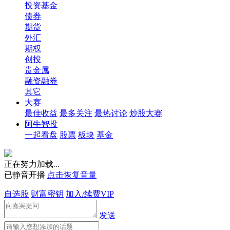
投资基金
债券
期货
外汇
期权
创投
贵金属
融资融券
其它
大赛
最佳收益
最多关注
最热讨论
炒股大赛
阿牛智投
一起看盘
股票
板块
基金
正在努力加载
.
.
.
已静音开播
点击恢复音量
自选股
财富密钥
加入/续费VIP
发送