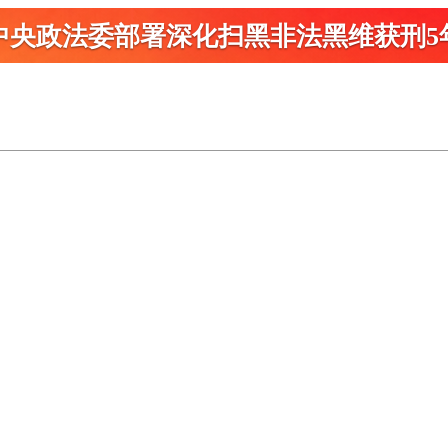
中央政法委部署深化扫黑
非法黑维获刑5