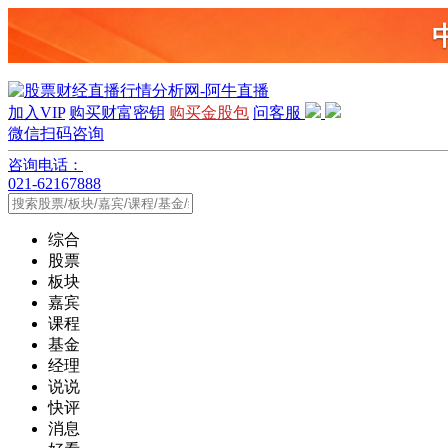
加入VIP
购买财富密钥
购买金股包
问客服
微信扫码咨询
咨询电话：
021-62167888
综合
股票
板块
嘉宾
课程
基金
经理
说说
快评
消息