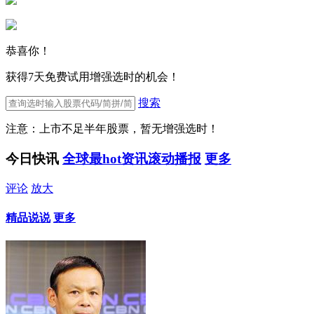
恭喜你！
获得7天免费试用增强选时的机会！
搜索
注意：上市不足半年股票，暂无增强选时！
今日快讯
全球最hot资讯滚动播报
更多
评论
放大
精品说说
更多