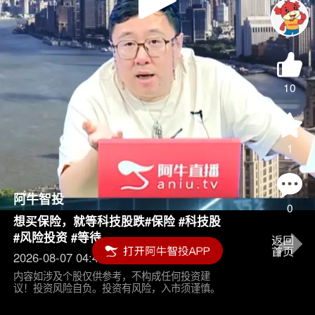
Play
Video
10
1
阿牛智投
0
想买保险，就等科技股跌#保险 #科技股
#风险投资 #等待
2026-08-07 04:45
内容如涉及个股仅供参考，不构成任何投资建
议！投资风险自负。投资有风险，入市须谨慎。