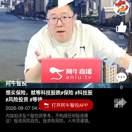
Play
Video
10
1
阿牛智投
0
想买保险，就等科技股跌#保险 #科技股
#风险投资 #等待
2026-08-07 04:45
内容如涉及个股仅供参考，不构成任何投资建
议！投资风险自负。投资有风险，入市须谨慎。