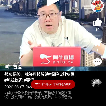
Play
Video
10
1
阿牛智投
0
想买保险，就等科技股跌#保险 #科技股
#风险投资 #等待
2026-08-07 04:45
内容如涉及个股仅供参考，不构成任何投资建
议！投资风险自负。投资有风险，入市须谨慎。