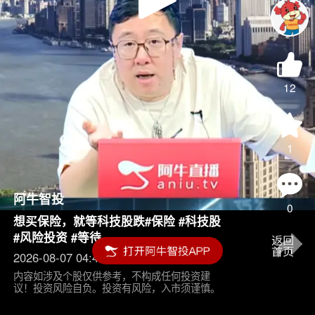
Play
Video
12
1
阿牛智投
0
想买保险，就等科技股跌#保险 #科技股
#风险投资 #等待
2026-08-07 04:45
内容如涉及个股仅供参考，不构成任何投资建
议！投资风险自负。投资有风险，入市须谨慎。