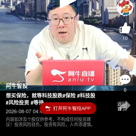
Play
Video
10
1
阿牛智投
0
想买保险，就等科技股跌#保险 #科技股
#风险投资 #等待
2026-08-07 04:45
内容如涉及个股仅供参考，不构成任何投资建
议！投资风险自负。投资有风险，入市须谨慎。