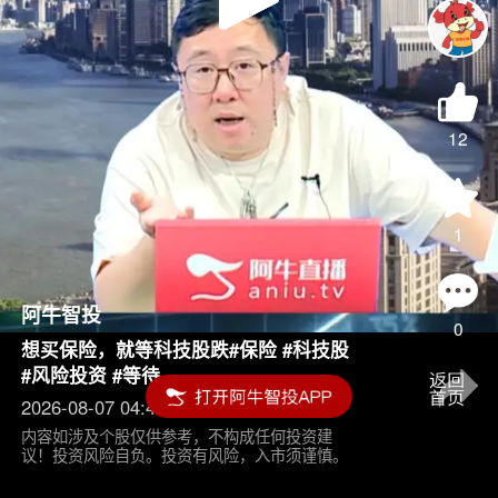
Play
Video
12
1
阿牛智投
0
想买保险，就等科技股跌#保险 #科技股
#风险投资 #等待
2026-08-07 04:45
内容如涉及个股仅供参考，不构成任何投资建
议！投资风险自负。投资有风险，入市须谨慎。