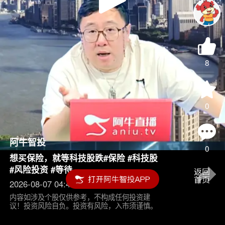
Play
Video
8
0
阿牛智投
0
想买保险，就等科技股跌#保险 #科技股
#风险投资 #等待
2026-08-07 04:45
内容如涉及个股仅供参考，不构成任何投资建
议！投资风险自负。投资有风险，入市须谨慎。