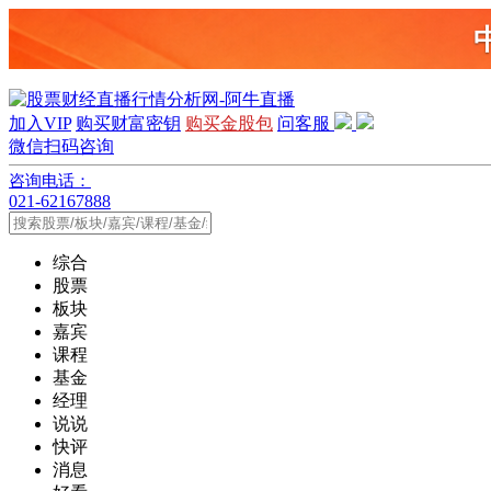
加入VIP
购买财富密钥
购买金股包
问客服
微信扫码咨询
咨询电话：
021-62167888
综合
股票
板块
嘉宾
课程
基金
经理
说说
快评
消息