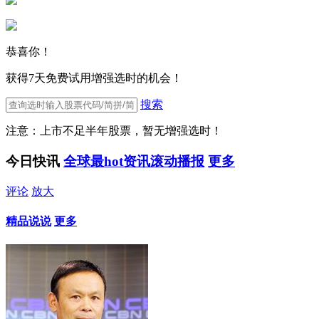
恭喜你！
获得7天免费试用增强选时的机会！
搜索
注意：上市不足半年股票，暂无增强选时！
今日快讯
全球最hot资讯滚动播报
更多
评论
放大
精品说说
更多