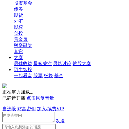
投资基金
债券
期货
外汇
期权
创投
贵金属
融资融券
其它
大赛
最佳收益
最多关注
最热讨论
炒股大赛
阿牛智投
一起看盘
股票
板块
基金
正在努力加载
.
.
.
已静音开播
点击恢复音量
自选股
财富密钥
加入/续费VIP
发送