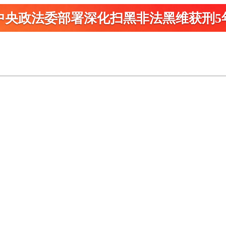
中央政法委部署深化扫黑
非法黑维获刑5