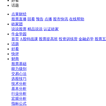
好看
话题
点掌财经
股票直播
回看
预告
点播
股市快讯
在线帮助
砖家团
说说股票
精品说说
认证砖家
牛金学园
首页
A股特战课
股票提高班
投资训练营
金融必学
股票五
话题
好看
快评
财商
股票基础
能力级别
交易心法
选股技巧
技术分析
基本分析
行业分析
宏观分析
指标公式