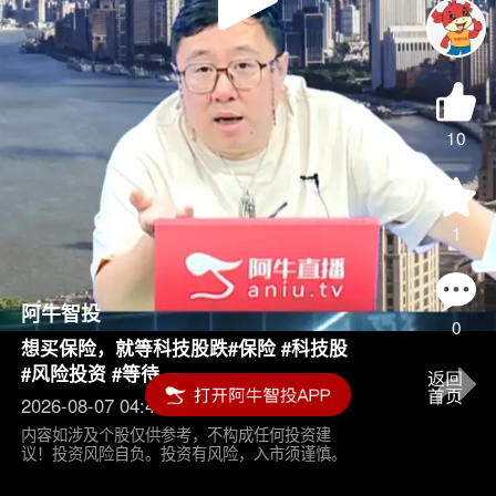
Play
Video
10
1
阿牛智投
0
想买保险，就等科技股跌#保险 #科技股
#风险投资 #等待
2026-08-07 04:45
内容如涉及个股仅供参考，不构成任何投资建
议！投资风险自负。投资有风险，入市须谨慎。