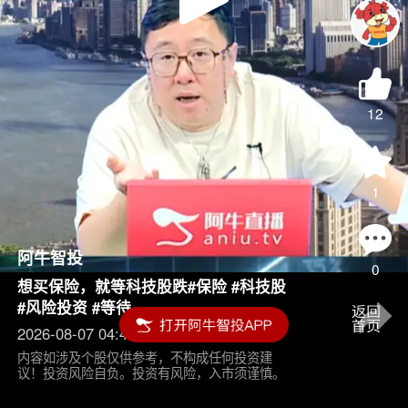
Play
Video
12
1
阿牛智投
0
想买保险，就等科技股跌#保险 #科技股
#风险投资 #等待
2026-08-07 04:45
内容如涉及个股仅供参考，不构成任何投资建
议！投资风险自负。投资有风险，入市须谨慎。