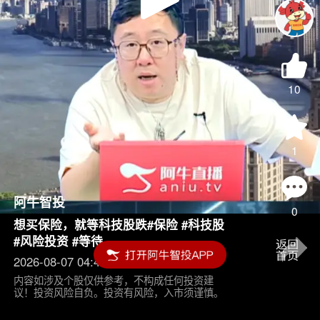
Play
Video
10
1
阿牛智投
0
想买保险，就等科技股跌#保险 #科技股
#风险投资 #等待
2026-08-07 04:45
内容如涉及个股仅供参考，不构成任何投资建
议！投资风险自负。投资有风险，入市须谨慎。