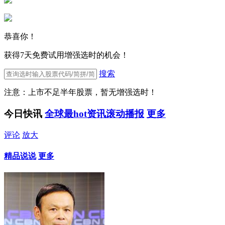
恭喜你！
获得7天免费试用增强选时的机会！
搜索
注意：上市不足半年股票，暂无增强选时！
今日快讯
全球最hot资讯滚动播报
更多
评论
放大
精品说说
更多