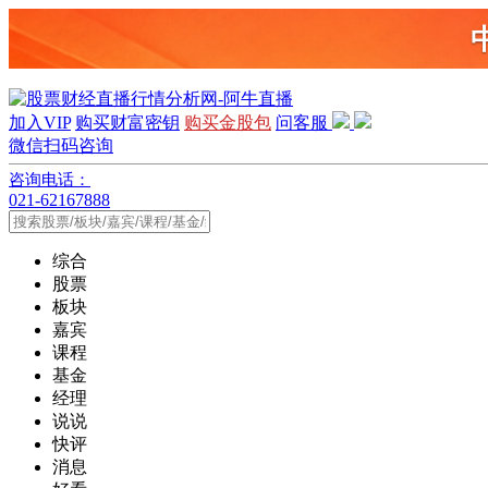
加入VIP
购买财富密钥
购买金股包
问客服
微信扫码咨询
咨询电话：
021-62167888
综合
股票
板块
嘉宾
课程
基金
经理
说说
快评
消息