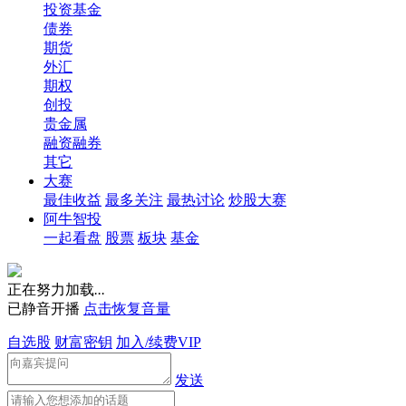
投资基金
债券
期货
外汇
期权
创投
贵金属
融资融券
其它
大赛
最佳收益
最多关注
最热讨论
炒股大赛
阿牛智投
一起看盘
股票
板块
基金
正在努力加载
.
.
.
已静音开播
点击恢复音量
自选股
财富密钥
加入/续费VIP
发送