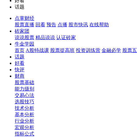
好看
话题
点掌财经
股票直播
回看
预告
点播
股市快讯
在线帮助
砖家团
说说股票
精品说说
认证砖家
牛金学园
首页
A股特战课
股票提高班
投资训练营
金融必学
股票五
话题
好看
快评
财商
股票基础
能力级别
交易心法
选股技巧
技术分析
基本分析
行业分析
宏观分析
指标公式