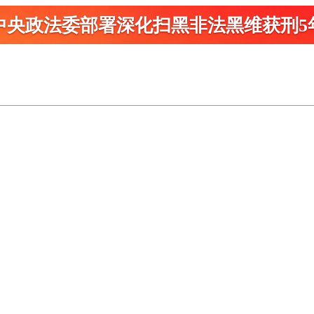
中央政法委部署深化扫黑
非法黑维获刑5