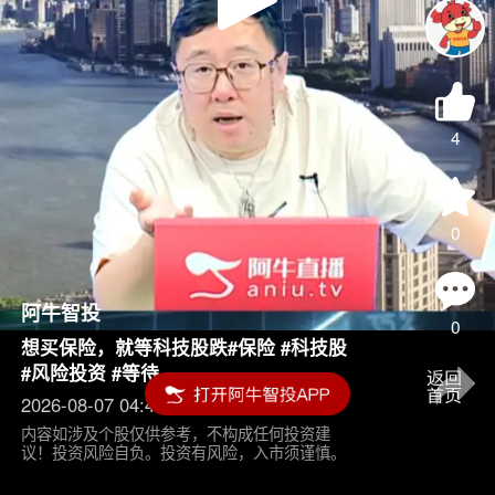
Play
Video
4
0
阿牛智投
0
想买保险，就等科技股跌#保险 #科技股
#风险投资 #等待
2026-08-07 04:45
内容如涉及个股仅供参考，不构成任何投资建
议！投资风险自负。投资有风险，入市须谨慎。