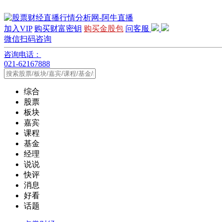
加入VIP
购买财富密钥
购买金股包
问客服
微信扫码咨询
咨询电话：
021-62167888
综合
股票
板块
嘉宾
课程
基金
经理
说说
快评
消息
好看
话题