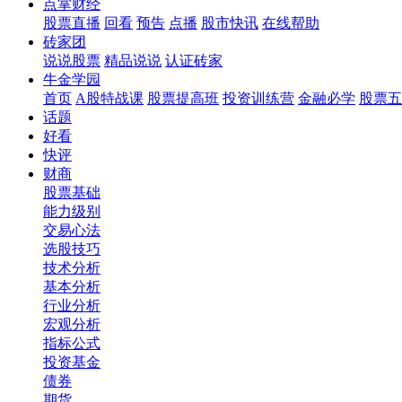
点掌财经
股票直播
回看
预告
点播
股市快讯
在线帮助
砖家团
说说股票
精品说说
认证砖家
牛金学园
首页
A股特战课
股票提高班
投资训练营
金融必学
股票五
话题
好看
快评
财商
股票基础
能力级别
交易心法
选股技巧
技术分析
基本分析
行业分析
宏观分析
指标公式
投资基金
债券
期货