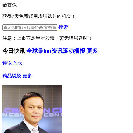
恭喜你！
获得7天免费试用增强选时的机会！
搜索
注意：上市不足半年股票，暂无增强选时！
今日快讯
全球最hot资讯滚动播报
更多
评论
放大
精品说说
更多