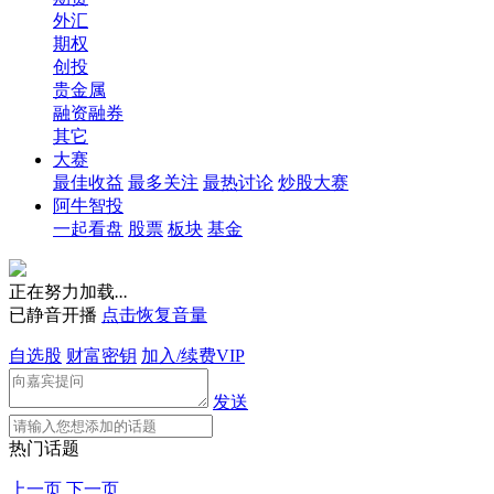
外汇
期权
创投
贵金属
融资融券
其它
大赛
最佳收益
最多关注
最热讨论
炒股大赛
阿牛智投
一起看盘
股票
板块
基金
正在努力加载
.
.
.
已静音开播
点击恢复音量
自选股
财富密钥
加入/续费VIP
发送
热门话题
上一页
下一页