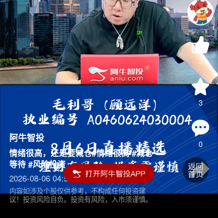
3
3
阿牛智投
0
情绪很高，还是要减仓#情绪很高 #减仓
等待 #风险投资
2026-08-06 04:55
内容如涉及个股仅供参考，不构成任何投资建
议！投资风险自负。投资有风险，入市须谨慎。