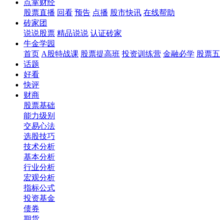
点掌财经
股票直播
回看
预告
点播
股市快讯
在线帮助
砖家团
说说股票
精品说说
认证砖家
牛金学园
首页
A股特战课
股票提高班
投资训练营
金融必学
股票五
话题
好看
快评
财商
股票基础
能力级别
交易心法
选股技巧
技术分析
基本分析
行业分析
宏观分析
指标公式
投资基金
债券
期货