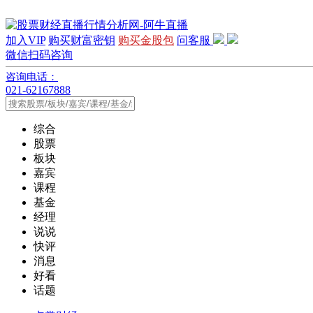
加入VIP
购买财富密钥
购买金股包
问客服
微信扫码咨询
咨询电话：
021-62167888
综合
股票
板块
嘉宾
课程
基金
经理
说说
快评
消息
好看
话题