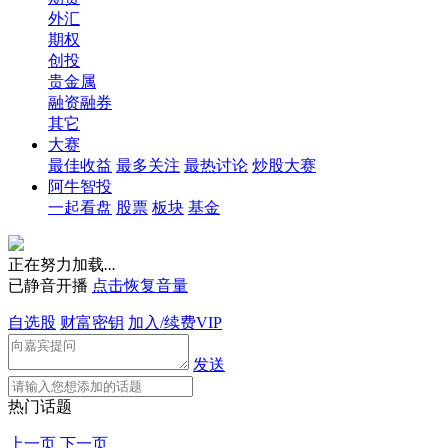
外汇
期权
创投
贵金属
融资融券
其它
大赛
最佳收益
最多关注
最热讨论
炒股大赛
阿牛智投
一起看盘
股票
板块
基金
正在努力加载
.
.
.
已静音开播
点击恢复音量
自选股
财富密钥
加入/续费VIP
发送
热门话题
上一页
下一页