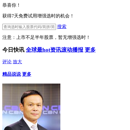
恭喜你！
获得7天免费试用增强选时的机会！
搜索
注意：上市不足半年股票，暂无增强选时！
今日快讯
全球最hot资讯滚动播报
更多
评论
放大
精品说说
更多