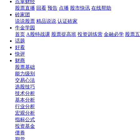
点掌财经
股票直播
回看
预告
点播
股市快讯
在线帮助
砖家团
说说股票
精品说说
认证砖家
牛金学园
首页
A股特战课
股票提高班
投资训练营
金融必学
股票五
话题
好看
快评
财商
股票基础
能力级别
交易心法
选股技巧
技术分析
基本分析
行业分析
宏观分析
指标公式
投资基金
债券
期货