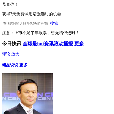
恭喜你！
获得7天免费试用增强选时的机会！
搜索
注意：上市不足半年股票，暂无增强选时！
今日快讯
全球最hot资讯滚动播报
更多
评论
放大
精品说说
更多