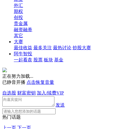
外汇
期权
创投
贵金属
融资融券
其它
大赛
最佳收益
最多关注
最热讨论
炒股大赛
阿牛智投
一起看盘
股票
板块
基金
正在努力加载
.
.
.
已静音开播
点击恢复音量
自选股
财富密钥
加入/续费VIP
发送
热门话题
上一页
下一页