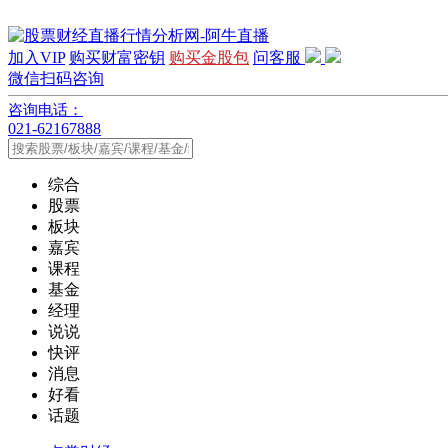
加入VIP
购买财富密钥
购买金股包
问客服
微信扫码咨询
咨询电话：
021-62167888
综合
股票
板块
嘉宾
课程
基金
经理
说说
快评
消息
好看
话题