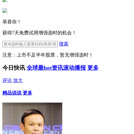
恭喜你！
获得7天免费试用增强选时的机会！
搜索
注意：上市不足半年股票，暂无增强选时！
今日快讯
全球最hot资讯滚动播报
更多
评论
放大
精品说说
更多