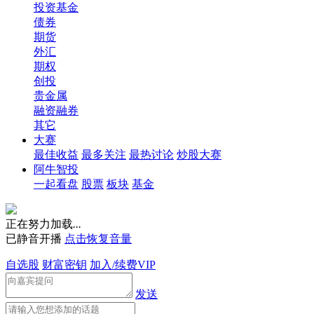
投资基金
债券
期货
外汇
期权
创投
贵金属
融资融券
其它
大赛
最佳收益
最多关注
最热讨论
炒股大赛
阿牛智投
一起看盘
股票
板块
基金
正在努力加载
.
.
.
已静音开播
点击恢复音量
自选股
财富密钥
加入/续费VIP
发送