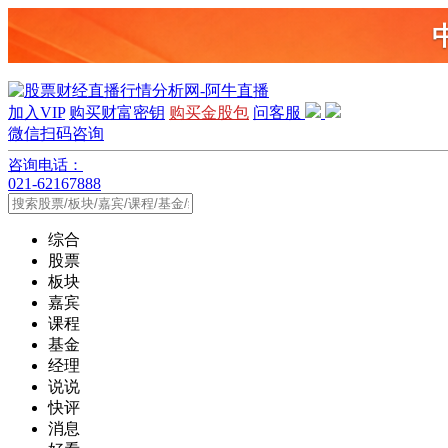
加入VIP
购买财富密钥
购买金股包
问客服
微信扫码咨询
咨询电话：
021-62167888
综合
股票
板块
嘉宾
课程
基金
经理
说说
快评
消息