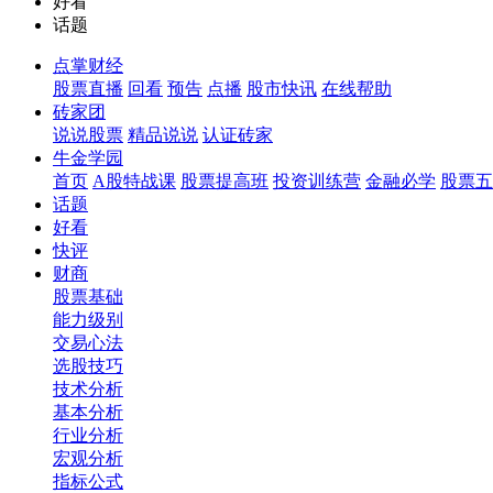
好看
话题
点掌财经
股票直播
回看
预告
点播
股市快讯
在线帮助
砖家团
说说股票
精品说说
认证砖家
牛金学园
首页
A股特战课
股票提高班
投资训练营
金融必学
股票五
话题
好看
快评
财商
股票基础
能力级别
交易心法
选股技巧
技术分析
基本分析
行业分析
宏观分析
指标公式