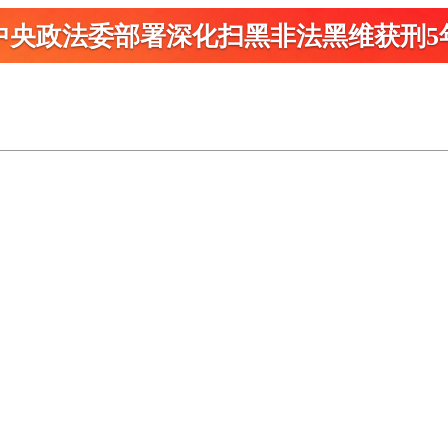
中央政法委部署深化扫黑
非法黑维获刑5