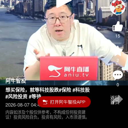
Play
Video
15
2
阿牛智投
0
想买保险，就等科技股跌#保险 #科技股
#风险投资 #等待
2026-08-07 04:45
内容如涉及个股仅供参考，不构成任何投资建
议！投资风险自负。投资有风险，入市须谨慎。