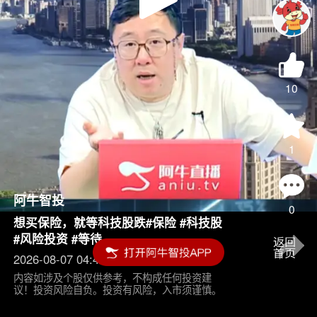
Play
Video
10
1
阿牛智投
0
想买保险，就等科技股跌#保险 #科技股
#风险投资 #等待
2026-08-07 04:45
内容如涉及个股仅供参考，不构成任何投资建
议！投资风险自负。投资有风险，入市须谨慎。