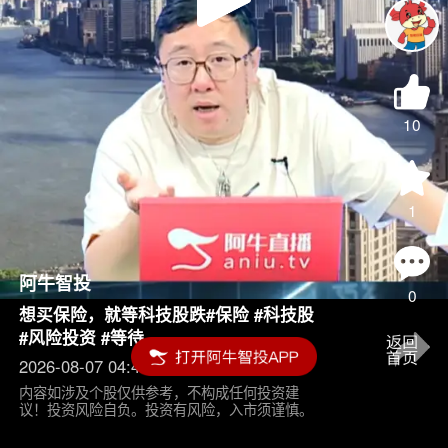
Play
Video
10
1
阿牛智投
0
想买保险，就等科技股跌#保险 #科技股
#风险投资 #等待
2026-08-07 04:45
内容如涉及个股仅供参考，不构成任何投资建
议！投资风险自负。投资有风险，入市须谨慎。