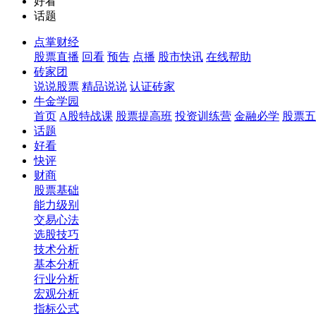
好看
话题
点掌财经
股票直播
回看
预告
点播
股市快讯
在线帮助
砖家团
说说股票
精品说说
认证砖家
牛金学园
首页
A股特战课
股票提高班
投资训练营
金融必学
股票五
话题
好看
快评
财商
股票基础
能力级别
交易心法
选股技巧
技术分析
基本分析
行业分析
宏观分析
指标公式