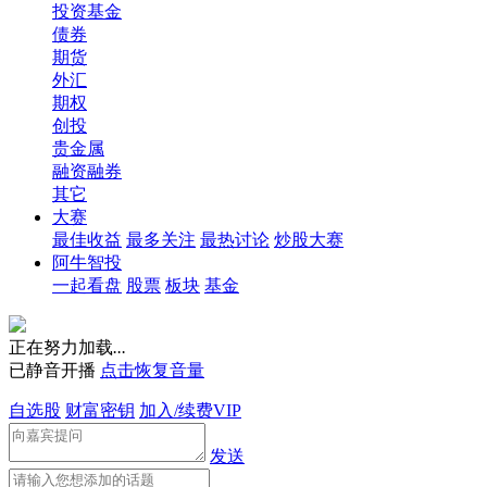
投资基金
债券
期货
外汇
期权
创投
贵金属
融资融券
其它
大赛
最佳收益
最多关注
最热讨论
炒股大赛
阿牛智投
一起看盘
股票
板块
基金
正在努力加载
.
.
.
已静音开播
点击恢复音量
自选股
财富密钥
加入/续费VIP
发送