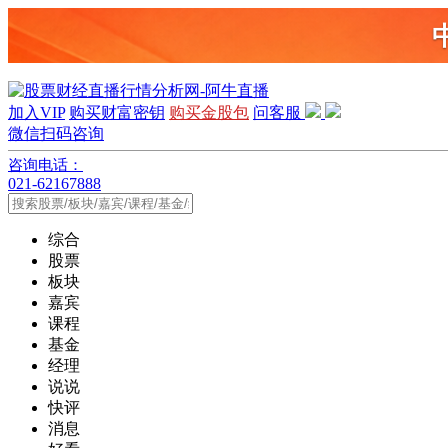
加入VIP
购买财富密钥
购买金股包
问客服
微信扫码咨询
咨询电话：
021-62167888
综合
股票
板块
嘉宾
课程
基金
经理
说说
快评
消息