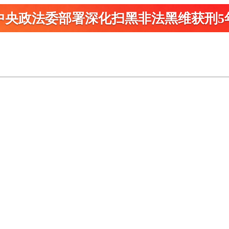
中央政法委部署深化扫黑
非法黑维获刑5