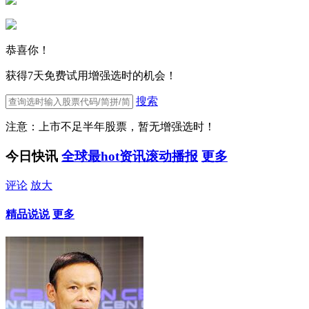
恭喜你！
获得7天免费试用增强选时的机会！
搜索
注意：上市不足半年股票，暂无增强选时！
今日快讯
全球最hot资讯滚动播报
更多
评论
放大
精品说说
更多