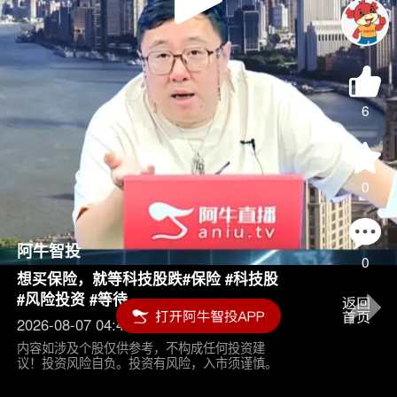
Play
Video
6
0
阿牛智投
0
想买保险，就等科技股跌#保险 #科技股
#风险投资 #等待
2026-08-07 04:45
内容如涉及个股仅供参考，不构成任何投资建
议！投资风险自负。投资有风险，入市须谨慎。