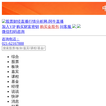
加入VIP
购买财富密钥
购买金股包
问客服
微信扫码咨询
咨询电话：
021-62167888
综合
股票
板块
嘉宾
课程
基金
经理
说说
快评
消息