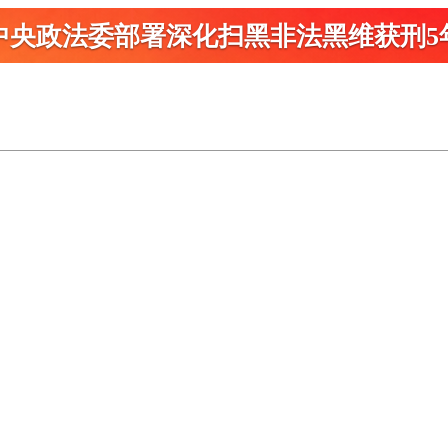
中央政法委部署深化扫黑
非法黑维获刑5