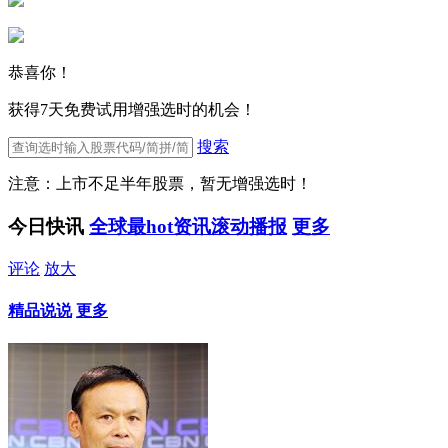
恭喜你！
获得7天免费试用增强选时的机会！
搜索
注意：上市不足半年股票，暂无增强选时！
今日快讯
全球最hot资讯滚动播报
更多
评论
放大
精品说说
更多