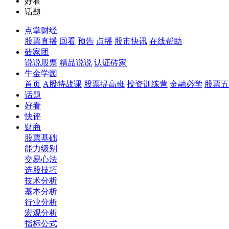
好看
话题
点掌财经
股票直播
回看
预告
点播
股市快讯
在线帮助
砖家团
说说股票
精品说说
认证砖家
牛金学园
首页
A股特战课
股票提高班
投资训练营
金融必学
股票五
话题
好看
快评
财商
股票基础
能力级别
交易心法
选股技巧
技术分析
基本分析
行业分析
宏观分析
指标公式