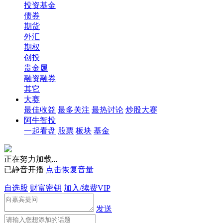
投资基金
债券
期货
外汇
期权
创投
贵金属
融资融券
其它
大赛
最佳收益
最多关注
最热讨论
炒股大赛
阿牛智投
一起看盘
股票
板块
基金
正在努力加载
.
.
.
已静音开播
点击恢复音量
自选股
财富密钥
加入/续费VIP
发送