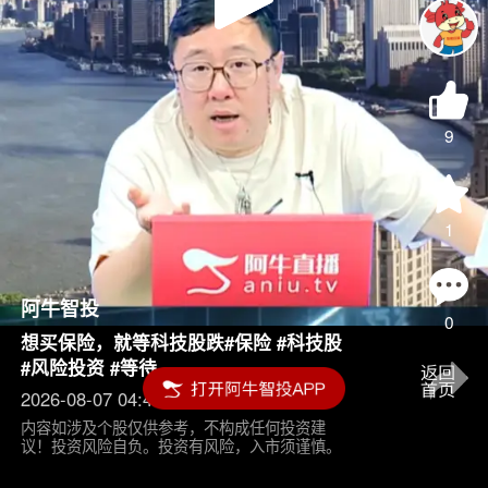
Play
Video
9
1
阿牛智投
0
想买保险，就等科技股跌#保险 #科技股
#风险投资 #等待
2026-08-07 04:45
内容如涉及个股仅供参考，不构成任何投资建
议！投资风险自负。投资有风险，入市须谨慎。