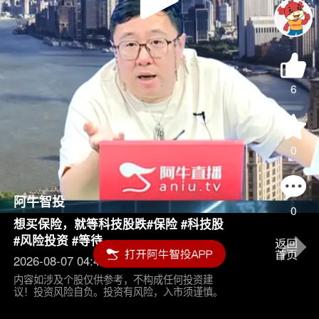
Play
Video
6
0
阿牛智投
0
想买保险，就等科技股跌#保险 #科技股
#风险投资 #等待
2026-08-07 04:45
内容如涉及个股仅供参考，不构成任何投资建
议！投资风险自负。投资有风险，入市须谨慎。